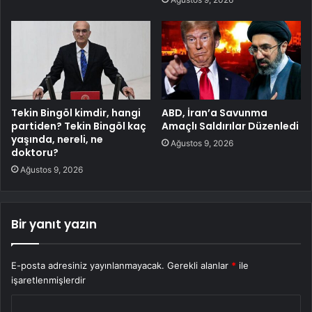
Tekin Bingöl kimdir, hangi
ABD, İran’a Savunma
partiden? Tekin Bingöl kaç
Amaçlı Saldırılar Düzenledi
yaşında, nereli, ne
Ağustos 9, 2026
doktoru?
Ağustos 9, 2026
Bir yanıt yazın
E-posta adresiniz yayınlanmayacak.
Gerekli alanlar
*
ile
işaretlenmişlerdir
Y