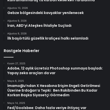
Kahramanmaraş’ta Kurban Keserken Yaralanma
Ağustos 10, 2026
Gebze bölgesindeki kavşaklar yenilenecek
Ağustos 9, 2026
İran, ABD’yi Ateşkes İhlaliyle Suçladı
Ağustos 9, 2026
İlk başörtülü güzellik kraliçesi halkı selamladı
Rastgele Haberler
Kasım 27, 2025
Adobe, 12 aylık ücretsiz Photoshop sunmaya başladı:
Yapay zeka araçları da var
Mayıs 8, 2025
İmamoğlu’ndan X Hesabına Erişim Engeli Getirilmesi
Üzerine Erdoğan’a Tepki: Ben Rakibinden Bu Kadar
Korkan Başka Siyasetçi Görmedim
Mayıs 14, 2025
Fed/Goolsbee: Daha fazla veriye ihtiyaç var