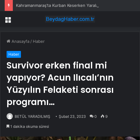
Kahramanmaraş’ta Kurban Keserken Yaralanma
Menü
Anasayfa
/
Haber
Haber
Survivor erken final mi
yapıyor? Acun Ilıcalı’nın
Yüzyılın Felaketi sonrası
programı…
BETÜL YARADILMIŞ
Şubat 23, 2023
0
9
1 dakika okuma süresi