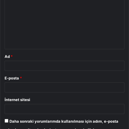
o
r
u
m
*
Ad
*
E-posta
*
İnternet sitesi
Daha sonraki yorumlarımda kullanılması için adım, e-posta