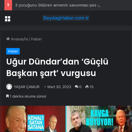
3 çocuğunu öldüren annenin savunması pes dedirtti
Menü
Anasayfa
/
Haber
Haber
Uğur Dündar’dan ‘Güçlü
Başkan şart’ vurgusu
YAŞAR ÇAMUR
Mart 30, 2023
0
10
1 dakika okuma süresi