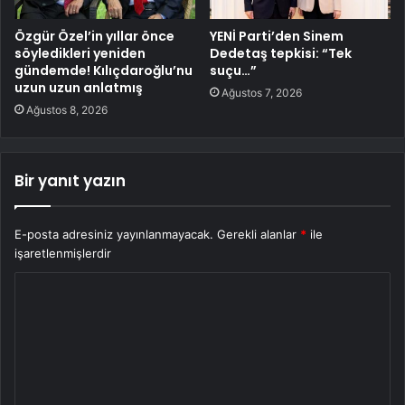
Özgür Özel’in yıllar önce
YENİ Parti’den Sinem
söyledikleri yeniden
Dedetaş tepkisi: “Tek
gündemde! Kılıçdaroğlu’nu
suçu…”
uzun uzun anlatmış
Ağustos 7, 2026
Ağustos 8, 2026
Bir yanıt yazın
E-posta adresiniz yayınlanmayacak.
Gerekli alanlar
*
ile
işaretlenmişlerdir
Y
o
r
u
m