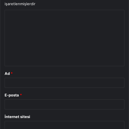
işaretlenmişlerdir
Y
o
r
u
m
*
Ad
*
E-posta
*
İnternet sitesi