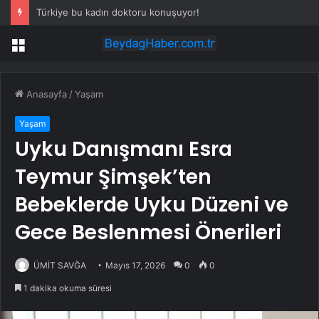
Türkiye bu kadın doktoru konuşuyor!
Menü
Anasayfa
/
Yaşam
Yaşam
Uyku Danışmanı Esra
Teymur Şimşek’ten
Bebeklerde Uyku Düzeni ve
Gece Beslenmesi Önerileri
ÜMİT SAVĞA
Mayıs 17, 2026
0
0
1 dakika okuma süresi