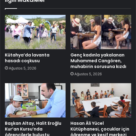
Kütahya’da lavanta
Genç kadınla yakalanan
hasadı coşkusu
Muhammed Cangören,
muhabirin sorusuna kızdı
Ağustos 5, 2026
Ağustos 5, 2026
Başkan Altay, Halit Eroğlu
Hasan Âli Yücel
Kur’an Kursu’nda
Kütüphanesi, çocuklar için
öğrencilerle buluştu
öğrenme ve keşif merkezi