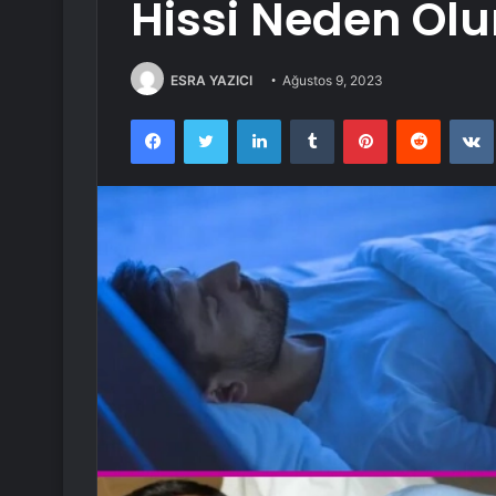
Hissi Neden Olu
ESRA YAZICI
Ağustos 9, 2023
Facebook
Twitter
LinkedIn
Tumblr
Pinterest
Reddit