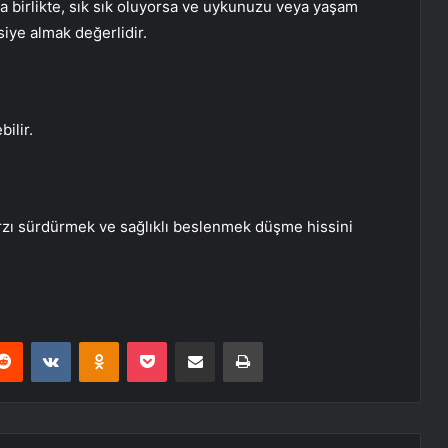
 birlikte, sık sık oluyorsa ve uykunuzu veya yaşam
siye almak değerlidir.
ilir.
arzı sürdürmek ve sağlıklı beslenmek düşme hissini
erest
Reddit
VKontakte
Odnoklassniki
Pocket
E-Posta ile paylaş
Yazdır