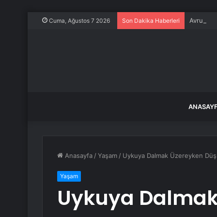
Avrupa’d
Cuma, Ağustos 7 2026
Son Dakika Haberleri
ANASAY
Anasayfa
/
Yaşam
/
Uykuya Dalmak Üzereyken Düş
Yaşam
Uykuya Dalmak