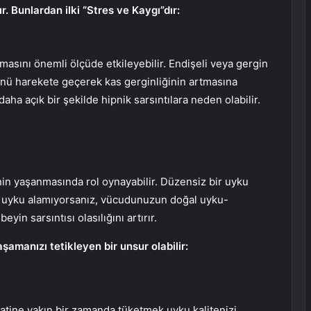
. Bunlardan ilki “Stres ve Kaygı”dır:
şmasını önemli ölçüde etkileyebilir. Endişeli veya gergin
ü harekete geçerek kas gerginliğinin artmasına
aha açık bir şekilde hipnik sarsıntılara neden olabilir.
n yaşanmasında rol oynayabilir. Düzensiz bir uyku
ir uyku alamıyorsanız, vücudunuzun doğal uyku-
yin sarsıntısı olasılığını artırır.
manızı tetikleyen bir unsur olabilir:
saatine yakın bir zamanda tüketmek uyku kalitenizi