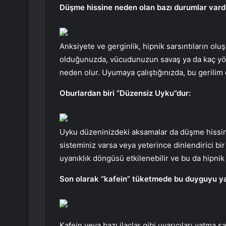
Düşme hissine neden olan bazı durumlar vardır
Anksiyete ve gerginlik, hipnik sarsıntıların olu
olduğunuzda, vücudunuzun savaş ya da kaç yön
neden olur. Uyumaya çalıştığınızda, bu gerilim d
Oburlardan biri “Düzensiz Uyku”dur:
Uyku düzeninizdeki aksamalar da düşme hissini
sisteminiz varsa veya yeterince dinlendirici b
uyanıklık döngüsü etkilenebilir ve bu da hipnik be
Son olarak “kafein” tüketmede bu duyguyu yaşa
Kafein veya bazı ilaçlar gibi uyarıcıları yatma 