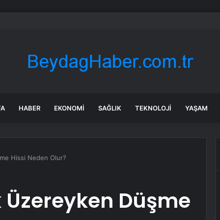
a doğal gazın megavatsaati 58,70 euroya düştü
FA
HABER
EKONOMI
SAĞLIK
TEKNOLOJI
YAŞAM
me Hissi Neden Olur?
 Üzereyken Düşme