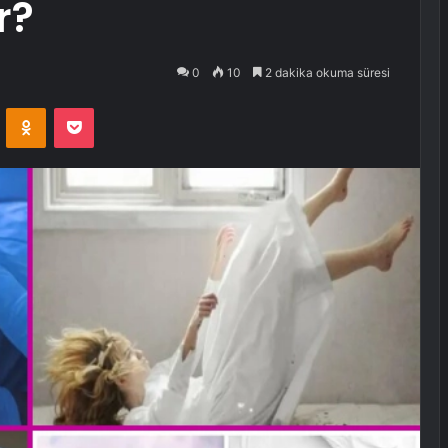
r?
0
10
2 dakika okuma süresi
VKontakte
Odnoklassniki
Pocket