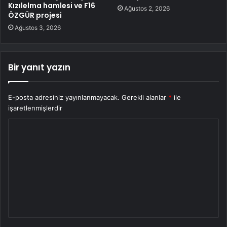
Kızılelma hamlesi ve F16
Ağustos 2, 2026
ÖZGÜR projesi
Ağustos 3, 2026
Bir yanıt yazın
E-posta adresiniz yayınlanmayacak.
Gerekli alanlar
*
ile
işaretlenmişlerdir
Y
o
r
u
m
*