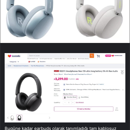
Bugüne kadar earbuds olarak tanımladığı tam kablosuz