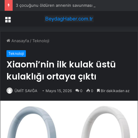
3 çocuğunu öldüren annenin savunması pes dedirtti
Menü
Anasayfa
/
Teknoloji
Teknoloji
Xiaomi’nin ilk kulak üstü
kulaklığı ortaya çıktı
ÜMİT SAVĞA
Mayıs 15, 2026
0
0
Bir dakikadan az