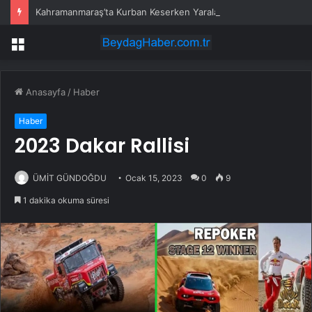
Kahramanmaraş’ta Kurban Keserken Yaralanma
Menü
Anasayfa
/
Haber
Haber
2023 Dakar Rallisi
ÜMİT GÜNDOĞDU
Ocak 15, 2023
0
9
1 dakika okuma süresi