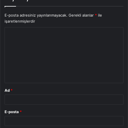
E-posta adresiniz yayınlanmayacak.
Gerekli alanlar
*
ile
işaretlenmişlerdir
Y
o
r
u
m
*
Ad
*
E-posta
*