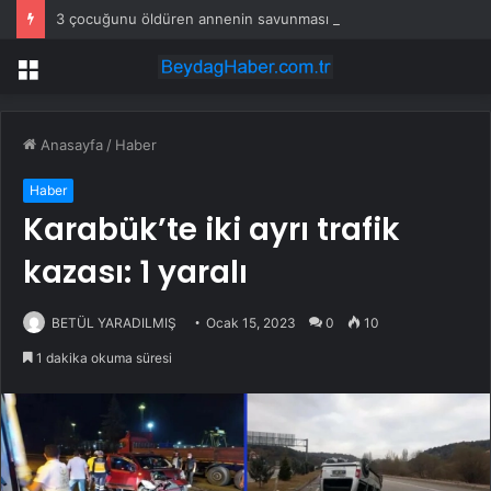
3 çocuğunu öldüren annenin savunması pes dedirtti
Menü
Anasayfa
/
Haber
Haber
Karabük’te iki ayrı trafik
kazası: 1 yaralı
BETÜL YARADILMIŞ
Ocak 15, 2023
0
10
1 dakika okuma süresi