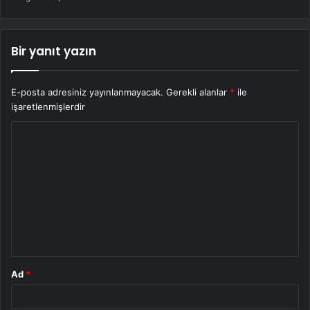
Bir yanıt yazın
E-posta adresiniz yayınlanmayacak.
Gerekli alanlar
*
ile
işaretlenmişlerdir
Y
o
r
u
m
*
Ad
*