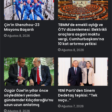
Çin’in Shenzhou-23
TBMM’de emekli aylığı ve
Misyonu Başarılı
ÖTV düzenlemesi: Elektrikli
araçlara asgari maktu
Ağustos 8, 2026
vergi, Cumhurbaşkanı’na
10 kat artırma yetkisi
Ağustos 8, 2026
Özgür Özel’in yıllar önce
YENİ Parti’den Sinem
söyledikleri yeniden
Dedetaş tepkisi: “Tek
gündemde! Kılıçdaroğlu’nu
suçu…”
uzun uzun anlatmış
Ağustos 7, 2026
Ağustos 8, 2026