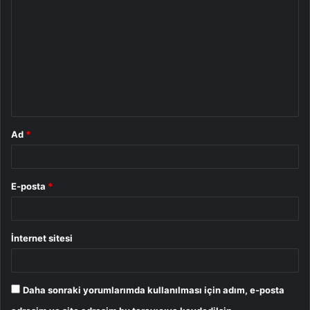
o
r
u
m
*
Ad
*
E-posta
*
İnternet sitesi
Daha sonraki yorumlarımda kullanılması için adım, e-posta