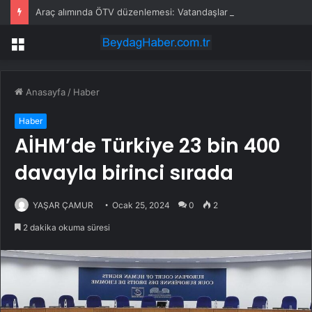
Araç alımında ÖTV düzenlemesi: Vatandaşlar bayilere akın etti
Menü
Anasayfa
/
Haber
Haber
AİHM’de Türkiye 23 bin 400
davayla birinci sırada
YAŞAR ÇAMUR
Ocak 25, 2024
0
2
2 dakika okuma süresi