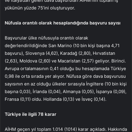
ve İtalya’dan gelen dava başvuruları AİHM’nin toplam iş
yükünün yüzde 75’ini oluşturuyor.
Nüfusla orantılı olarak hesaplandığında başvuru sayısı
Başvurular ülke nüfusuyla orantılı olarak
değerlendirildiğinde San Marino (10 bin kişi başına 4,71
başvuru), Slovenya (4,62), Karadağ (2,80), Hırvatistan
(2,63), Moldova (2,60) ve Macaristan (2,57) geliyor. Birinci.
Avrupa ortalamasının 0,41 olduğu bu hesaplamada Türkiye
0,98 ile orta sırada yer alıyor. Nüfusa göre dava başvurusu
sayısının en az olduğu ülkeler sırasıyla İngiltere (10 bin kişi
başına 0,03), İrlanda (0,04), Almanya (0,05), İspanya (0,09),
Fransa (0,11) oldu. Hollanda (0,13) ve İsveç (0,14).
Türkiye ile ilgili 78 karar
AİHM geçen yıl toplam 1.014 (1014) karar açıkladı. Hakkında