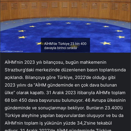
AİHM’nin 2023 yılı bilançosu, bugün mahkemenin
Strazburg’daki merkezinde düzenlenen basın toplantısında
açıklandı. Bilançoya göre Türkiye, 2022’de olduğu gibi
2023 yılını da “AİHM gündeminde en çok dava bulunan
ülke” olarak kapattı. 31 Aralık 2023 itibarıyla AİHM’e toplam
68 bin 450 dava başvurusu bulunuyor. 46 Avrupa ülkesinin
gündeminde ve sonuçlanmayı bekliyor. Bunların 23.400’ü
Türkiye aleyhine yapılan başvurulardan oluşuyor ve bu da
AİHM’nin toplam iş yükünün yüzde 34,2’sine tekabül
ediyor. 31 Aralık 2022’de AİHM gündeminde Türkiye