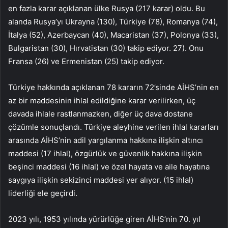
en fazla karar açıklanan ülke Rusya (217 karar) oldu. Bu
alanda Rusya’yı Ukrayna (130), Türkiye (78), Romanya (74),
İtalya (52), Azerbaycan (40), Macaristan (37), Polonya (33),
Bulgaristan (30), Hırvatistan (30) takip ediyor. 27). Onu
Fransa (26) ve Ermenistan (25) takip ediyor.
Türkiye hakkında açıklanan 78 kararın 72’sinde AİHS’nin en
az bir maddesinin ihlal edildiğine karar verilirken, üç
davada ihlale rastlanmazken, diğer üç dava dostane
çözümle sonuçlandı. Türkiye aleyhine verilen ihlal kararları
arasında AİHS’nin adil yargılanma hakkına ilişkin altıncı
maddesi (17 ihlal), özgürlük ve güvenlik hakkına ilişkin
beşinci maddesi (16 ihlal) ve özel hayata ve aile hayatına
saygıya ilişkin sekizinci maddesi yer alıyor. (15 ihlal)
liderliği ele geçirdi.
2023 yılı, 1953 yılında yürürlüğe giren AİHS’nin 70. yıl