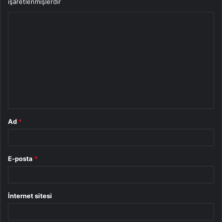
işaretlenmişlerdir
Y
o
r
u
m
*
Ad
*
E-posta
*
İnternet sitesi