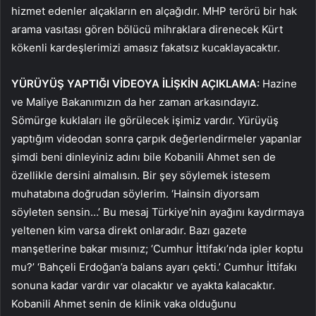
hizmet edenler alçakların en alçağıdır. MHP terörü bir hak
arama vasıtası gören bölücü mihraklara direnecek Kürt
kökenli kardeşlerimizi amasız fakatsız kucaklayacaktır.
YÜRÜYÜŞ YAPTIĞI VİDEOYA İLİŞKİN AÇIKLAMA:
Hazine
ve Maliye Bakanımızın da her zaman arkasındayız.
Sömürge kuklaları ile görülecek işimiz vardır. Yürüyüş
yaptığım videodan sonra çarpık değerlendirmeler yapanlar
şimdi beni dinleyiniz adını bile Kobanili Ahmet sen de
özellikle dersini almalısın. Bir şey söylemek istesem
muhatabına doğrudan söylerim. ‘Hainsin diyorsam
söyleten sensin…’ Bu mesaj Türkiye’nin ayağını kaydırmaya
yeltenen kim varsa direkt onlaradır. Bazı gazete
manşetlerine bakar mısınız; ‘Cumhur İttifakı’nda ipler koptu
mu?’ ‘Bahçeli Erdoğan’a balans ayarı çekti.’ Cumhur İttifakı
sonuna kadar vardır var olacaktır ve ayakta kalacaktır.
Kobanili Ahmet senin de klinik vaka olduğunu