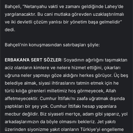
Bahçeli, “Netanyahu vakti ve zamanı geldiğinde Lahey’de
yargılanacaktır. Bu cani mutlaka görevden uzaklaştırılmalı
ve iki devletli çözüm yanlısı bir yönetim başa gelmelidir”
dedi.
Bahçeli’nin konuşmasından satırbaşları şöyle:
ERBAKAN’A SERT SÖZLER:
Soyadının ağırlığını taşımaktan
aciz olanların kimlere ve nelere hizmet ettiğini, çıkarları
uğruna neler yapmayı göze aldığını herkes görüyor. Üç beş
belediye almak, siyasi ihtiraslarını tatmin etmek için he
türlü kılığa girenleri milletimiz hoş görmeyecek, Allah
affetmeyecektir. Cumhur İttifakı’nı zaafa uğratmak dışında
yaptıkları bir şey yok. Cumhur İttifakı hesap yapanlara
mecbur değildir. Biz siyaseti mertçe, adam gibi yaparız, yol
arkadaşlarımızın da böyle olmasını bekleriz. Jet yakıtı
üzerinden siyonizme yakıt olanların Türkiye’yi engelleme