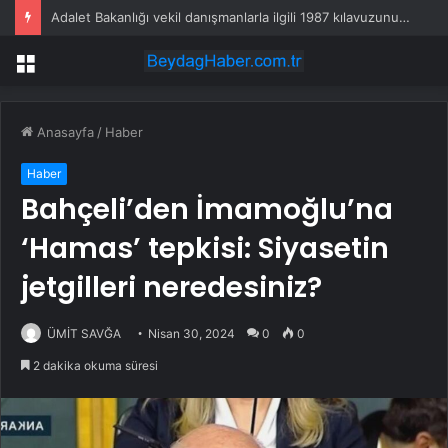
Adalet Bakanlığı vekil danışmanlarla ilgili 1987 kılavuzunu geri çekecek
Menü
Anasayfa
/
Haber
Haber
Bahçeli’den İmamoğlu’na
‘Hamas’ tepkisi: Siyasetin
jetgilleri neredesiniz?
ÜMİT SAVĞA
Nisan 30, 2024
0
0
2 dakika okuma süresi