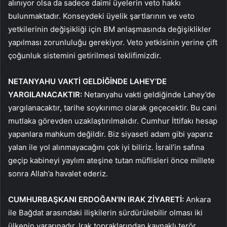
alınıyor olsa da sadece daimi üyelerin veto hakkı
bulunmaktadır. Konseydeki üyelik şartlarının ve veto
yetkilerinin değişikliği için BM anlaşmasında değişiklikler
yapılması zorunluluğu gerekiyor. Veto yetkisinin yerine çift
çoğunluk sistemini getirilmesi teklifimizdir.
NETANYAHU VAKTİ GELDİĞİNDE LAHEY’DE
YARGILANACAKTIR:
Netanyahu vakti geldiğinde Lahey’de
yargılanacaktır, tarihe soykırımcı olarak geçecektir. Bu cani
mutlaka görevden uzaklaştırılmalıdır. Cumhur İttifakı hesap
yapanlara mahkum değildir. Biz siyaseti adam gibi yaparız
yalan ile yol alınmayacağını çok iyi biliriz. İsrail’in safına
geçip kabineyi yaylım ateşine tutan müflisleri önce millete
sonra Allah’a havalet ederiz.
CUMHURBAŞKANI ERDOĞAN’IN IRAK ZİYARETİ:
Ankara
ile Bağdat arasındaki ilişkilerin sürdürülebilir olması iki
ülkenin yararınadır. Irak topraklarından kaynaklı terör