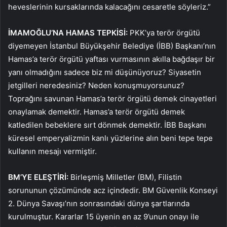
heveslerinin kursaklarında kalacağını cesaretle söyleriz.”
İMAMOĞLU’NA HAMAS TEPKİSİ:
PKK’ya terör örgütü
diyemeyen İstanbul Büyükşehir Belediye (İBB) Başkanı’nın
Hamas’a terör örgütü yaftası vurmasının akılla bağdaşır bir
yanı olmadığını sadece biz mi düşünüyoruz? Siyasetin
jetgilleri neredesiniz? Neden konuşmuyorsunuz?
Toprağını savunan Hamas’a terör örgütü demek cinayetleri
onaylamak demektir. Hamas’a terör örgütü demek
katledilen bebeklere sırt dönmek demektir. İBB Başkanı
küresel emperyalizmin kanlı yüzlerine alın beni tepe tepe
kullanın mesajı vermiştir.
BM’YE ELEŞTİRİ:
Birleşmiş Milletler (BM), Filistin
sorununun çözümünde acz içindedir. BM Güvenlik Konseyi
2. Dünya Savaşı’nın sonrasındaki dünya şartlarında
kurulmuştur. Kararlar 15 üyenin en az 9’unun onayı ile