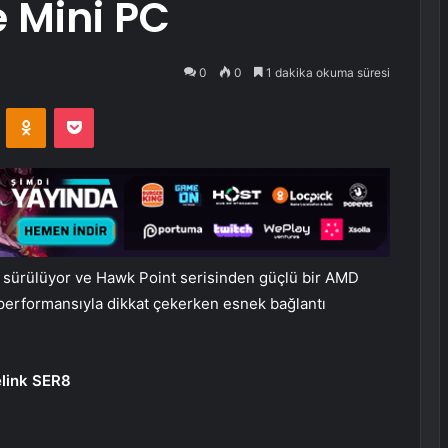
 Mini PC
0
0
1 dakika okuma süresi
VKontakte
Odnoklassniki
Pocket
 sürülüyor ve Hawk Point serisinden güçlü bir AMD
performansıyla dikkat çekerken esnek bağlantı
elink SER8