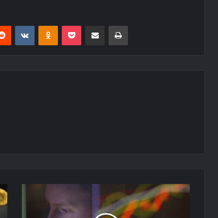
erest
Reddit
VKontakte
Odnoklassniki
Pocket
E-Posta ile paylaş
Yazdır