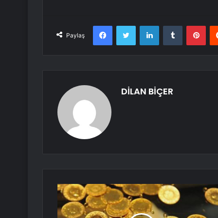
Facebook
Twitter
LinkedIn
Tumblr
Pint
Paylaş
DİLAN BİÇER