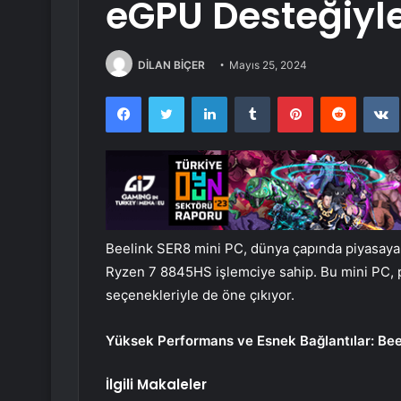
eGPU Desteğiyle
DİLAN BİÇER
Mayıs 25, 2024
Facebook
Twitter
LinkedIn
Tumblr
Pinterest
Reddit
Beelink SER8 mini PC, dünya çapında piyasaya
Ryzen 7 8845HS işlemciye sahip. Bu mini PC, 
seçenekleriyle de öne çıkıyor.
Yüksek Performans ve Esnek Bağlantılar: Be
İlgili Makaleler