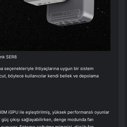
ink SER8
a seçenekleriyle ihtiyaçlarına uygun bir sistem
cut, böylece kullanıcılar kendi bellek ve depolama
 iGPU ile eşleştirilmiş, yüksek performanslı oyunlar
 güç çıkışı sağlayabilirken, denge modunda fan
a sunuyor. Entegre soğutma mimarisi, düşük fan