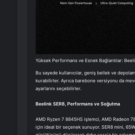
Yüksek Performans ve Esnek Bağlantılar: Beel
Bu sayede kullanıcılar, geniş bellek ve depolam
kurabilirler. Ayrıca barebone versiyonu da mev
ayarlarını seçebilirler.
Beelink SER8
, Performans ve Soğutma
AMD Ryzen 7 8845HS işlemci, AMD Radeon 780M
için ideal bir seçenek sunuyor. SER8 mini, 65W
gürültüsünü düşürerek daha sessiz bir çalışm