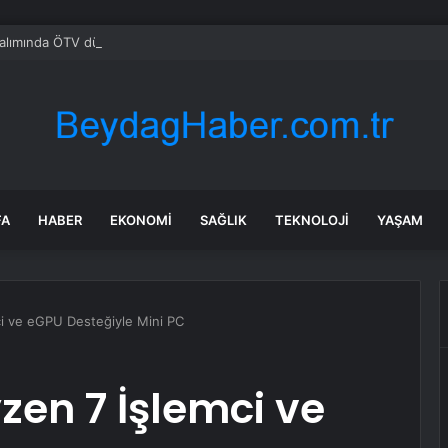
alımında ÖTV düzenlemesi: Vatandaşlar bayilere akın etti
FA
HABER
EKONOMI
SAĞLIK
TEKNOLOJI
YAŞAM
ci ve eGPU Desteğiyle Mini PC
zen 7 İşlemci ve