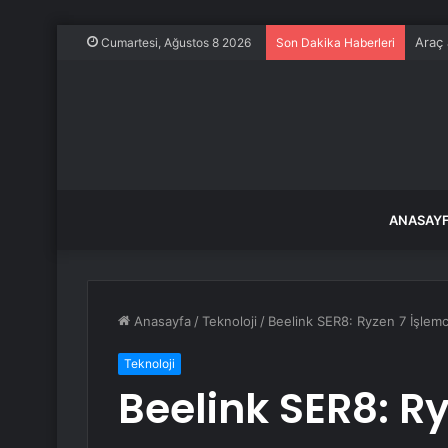
Araç 
Cumartesi, Ağustos 8 2026
Son Dakika Haberleri
ANASAY
Anasayfa
/
Teknoloji
/
Beelink SER8: Ryzen 7 İşlem
Teknoloji
Beelink SER8: Ry