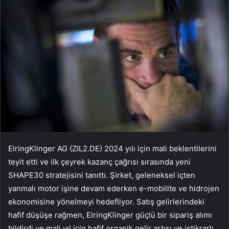
ElringKlinger AG (ZIL2.DE) 2024 yılı için mali beklentilerini
teyit etti ve ilk çeyrek kazanç çağrısı sırasında yeni
SHAPE30 stratejisini tanıttı. Şirket, geleneksel içten
yanmalı motor işine devam ederken e-mobilite ve hidrojen
ekonomisine yönelmeyi hedefliyor. Satış gelirlerindeki
hafif düşüşe rağmen, ElringKlinger güçlü bir sipariş alımı
bildirdi ve mali yıl için hafif organik gelir artışı ve istikrarlı