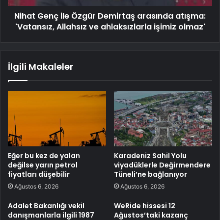
Nihat Genç ile Özgür Demirtaş arasında atışma:
'Vatansız, Allahsız ve ahlaksızlarla işimiz olmaz'
İlgili Makaleler
Eğer bu kez de yalan
Karadeniz Sahil Yolu
değilse yarın petrol
viyadüklerle Değirmendere
fiyatları düşebilir
Tüneli’ne bağlanıyor
Ağustos 6, 2026
Ağustos 6, 2026
Adalet Bakanlığı vekil
WeRide hissesi 12
danışmanlarla ilgili 1987
Ağustos’taki kazanç