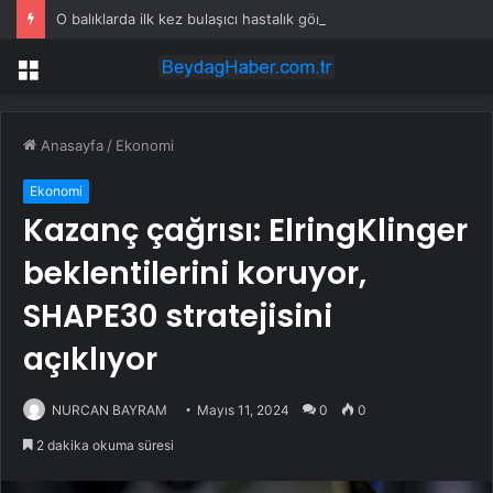
O balıklarda ilk kez bulaşıcı hastalık görüldü: Uzmanlar ‘tüketmeyin’ çağrısı yaptı
Menü
Anasayfa
/
Ekonomi
Ekonomi
Kazanç çağrısı: ElringKlinger
beklentilerini koruyor,
SHAPE30 stratejisini
açıklıyor
NURCAN BAYRAM
Mayıs 11, 2024
0
0
2 dakika okuma süresi