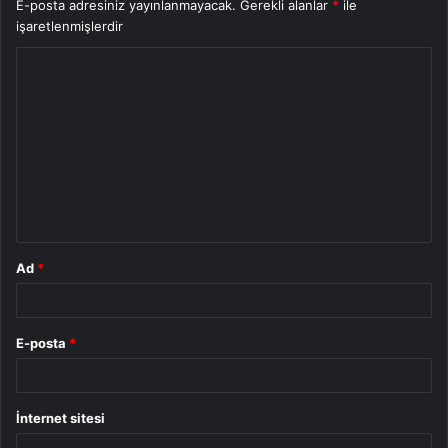
E-posta adresiniz yayınlanmayacak.
Gerekli alanlar
*
ile
işaretlenmişlerdir
Y
o
r
u
m
*
Ad
*
E-posta
*
İnternet sitesi