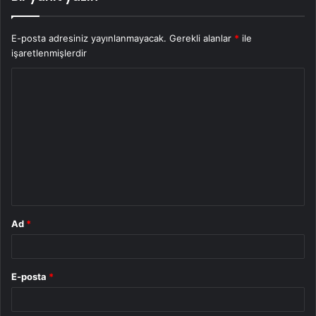
E-posta adresiniz yayınlanmayacak.
Gerekli alanlar
*
ile
işaretlenmişlerdir
Y
o
r
u
m
*
Ad
*
E-posta
*