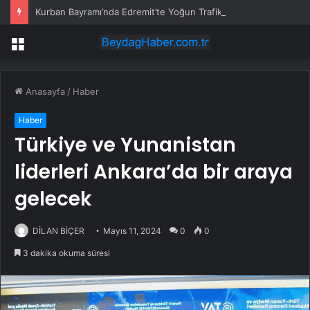
Kurban Bayramı’nda Edremit’te Yoğun Trafik
Menü
Anasayfa
/
Haber
Haber
Türkiye ve Yunanistan
liderleri Ankara’da bir araya
gelecek
DİLAN BİÇER
Mayıs 11, 2024
0
0
3 dakika okuma süresi