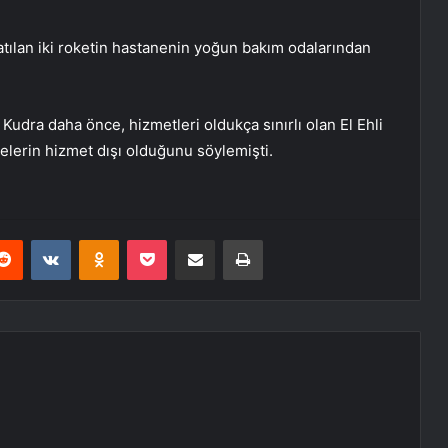
latılan iki roketin hastanenin yoğun bakım odalarından
udra daha önce, hizmetleri oldukça sınırlı olan El Ehli
elerin hizmet dışı olduğunu söylemişti.
erest
Reddit
VKontakte
Odnoklassniki
Pocket
E-Posta ile paylaş
Yazdır