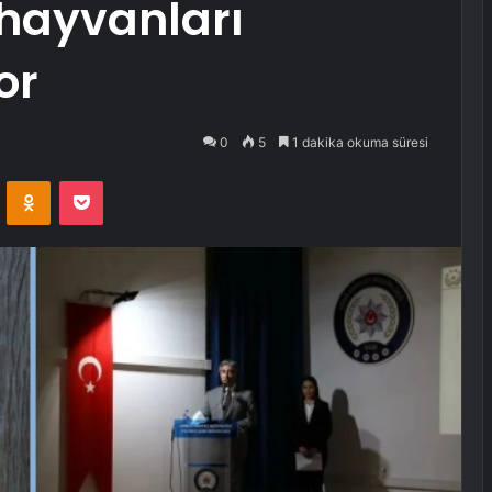
hayvanları
or
0
5
1 dakika okuma süresi
VKontakte
Odnoklassniki
Pocket