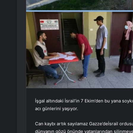
İşgal altındaki İsrail’in 7 Ekim’den bu yana soyk
acı günlerini yaşıyor.
Can kaybı artık sayılamaz
Gazze’de
İsrail ordus
dünyanın gözü önünde vatanlarından silinmeye ç