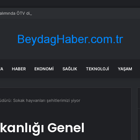
alımında ÖTV düzenlemesi: Vatandaşlar bayilere akın etti
FA
HABER
EKONOMI
SAĞLIK
TEKNOLOJI
YAŞAM
dürü: Sokak hayvanları şehitlerimizi yiyor
kanlığı Genel