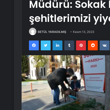
Müdürü: Sokak 
şehitlerimizi yiy
BETÜL YARADILMIŞ
Kasım 13, 2023
Facebook
Twitter
LinkedIn
Tumblr
Pinterest
Reddit