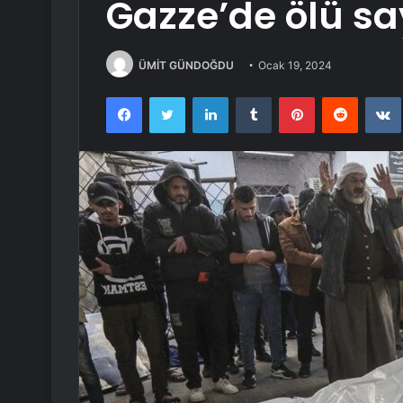
Gazze’de ölü say
ÜMİT GÜNDOĞDU
Ocak 19, 2024
Facebook
Twitter
LinkedIn
Tumblr
Pinterest
Reddit