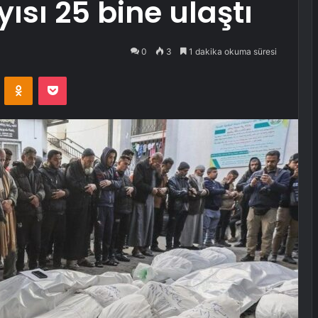
ısı 25 bine ulaştı
0
3
1 dakika okuma süresi
VKontakte
Odnoklassniki
Pocket