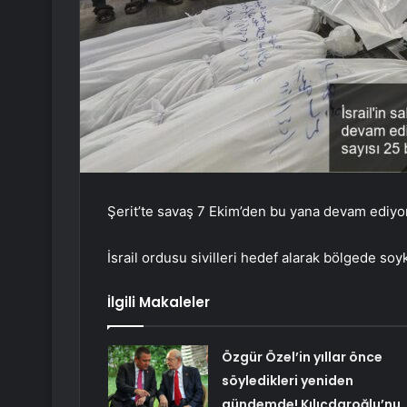
Şerit’te savaş 7 Ekim’den bu yana devam ediyor
İsrail ordusu sivilleri hedef alarak bölgede so
İlgili Makaleler
Özgür Özel’in yıllar önce
söyledikleri yeniden
gündemde! Kılıçdaroğlu’nu