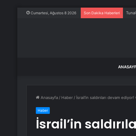
Tuna’
Cumartesi, Ağustos 8 2026
Son Dakika Haberleri
ANASAY
Anasayfa
/
Haber
/
İsrail’in saldırıları devam ediyor
Haber
İsrail’in saldırı