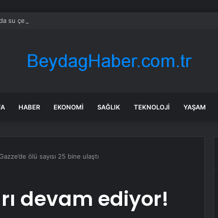
da su çekildi: Orta ve Güneydoğu Avrupa’da enerji krizi
FA
HABER
EKONOMI
SAĞLIK
TEKNOLOJI
YAŞAM
! Gazze’de ölü sayısı 25 bine ulaştı
ları devam ediyor!