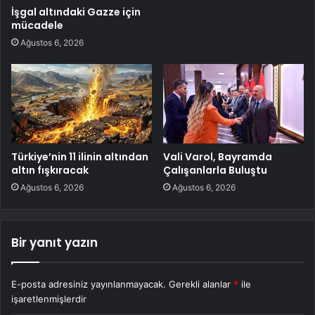
İşgal altındaki Gazze için
mücadele
Ağustos 6, 2026
Türkiye’nin 11 ilinin altından
Vali Varol, Bayramda
altın fışkıracak
Çalışanlarla Buluştu
Ağustos 6, 2026
Ağustos 6, 2026
Bir yanıt yazın
E-posta adresiniz yayınlanmayacak.
Gerekli alanlar
*
ile
işaretlenmişlerdir