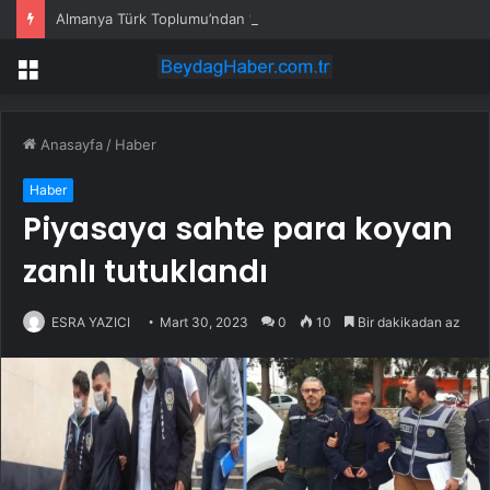
Almanya Türk Toplumu’ndan “Irkçı Şiddet Almanya’da Her Gün Can Yakıyor” Uyarısı
Menü
Anasayfa
/
Haber
Haber
Piyasaya sahte para koyan
zanlı tutuklandı
ESRA YAZICI
Mart 30, 2023
0
10
Bir dakikadan az