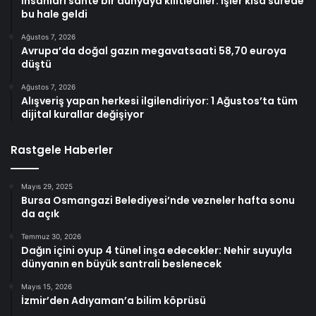
İnsanları sahte bir dünyaya kilitlediler: İşler kısa sürede
bu hale geldi
Ağustos 7, 2026
Avrupa’da doğal gazın megavatsaati 58,70 euroya
düştü
Ağustos 7, 2026
Alışveriş yapan herkesi ilgilendiriyor: 1 Ağustos’ta tüm
dijital kurallar değişiyor
Rastgele Haberler
Mayıs 29, 2025
Bursa Osmangazi Belediyesi’nde vezneler hafta sonu
da açık
Temmuz 30, 2026
Dağın içini oyup 4 tünel inşa edecekler: Nehir suyuyla
dünyanın en büyük santrali beslenecek
Mayıs 15, 2026
İzmir’den Adıyaman’a bilim köprüsü