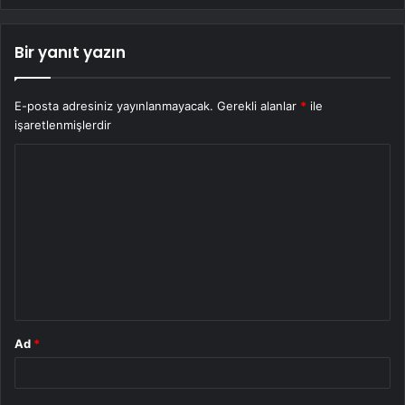
Bir yanıt yazın
E-posta adresiniz yayınlanmayacak.
Gerekli alanlar
*
ile
işaretlenmişlerdir
Y
o
r
u
m
*
Ad
*