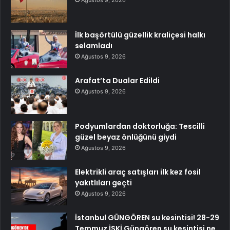
Ağustos 9, 2026
İlk başörtülü güzellik kraliçesi halkı
selamladı
Ağustos 9, 2026
Arafat’ta Dualar Edildi
Ağustos 9, 2026
Podyumlardan doktorluğa: Tescilli
güzel beyaz önlüğünü giydi
Ağustos 9, 2026
Elektrikli araç satışları ilk kez fosil
yakıtlıları geçti
Ağustos 9, 2026
İstanbul GÜNGÖREN su kesintisi! 28-29
Temmuz İSKİ Güngören su kesintisi ne