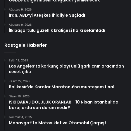
Gebze bölgesindeki kavşaklar yenilenecek
Ağustos 9, 2026
İran, ABD’yi Ateşkes İhlaliyle Suçladı
Ağustos 9, 2026
İlk başörtülü güzellik kraliçesi halkı selamladı
Rastgele Haberler
Eylül 12, 2025
Los Angeles’ta korkunç olay! Ünlü şarkıcnın aracından
ceset çıktı
Kasım 27, 2025
Balıkesir’de Korolar Maratonu’na muhteşem final
Nisan 10, 2025
İSKİ BARAJ DOLULUK ORANLARI | 10 Nisan İstanbul’da
barajlarda son durum nedir?
Temmuz 4, 2025
Manavgat’ta Motosiklet ve Otomobil Çarpıştı