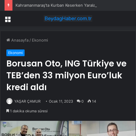
Kahramanmaraş’ta Kurban Keserken Yaralanma
Menü
Anasayfa
/
Ekonomi
Ekonomi
Borusan Oto, ING Türkiye ve
TEB’den 33 milyon Euro’luk
kredi aldı
YAŞAR ÇAMUR
Ocak 11, 2023
0
14
1 dakika okuma süresi