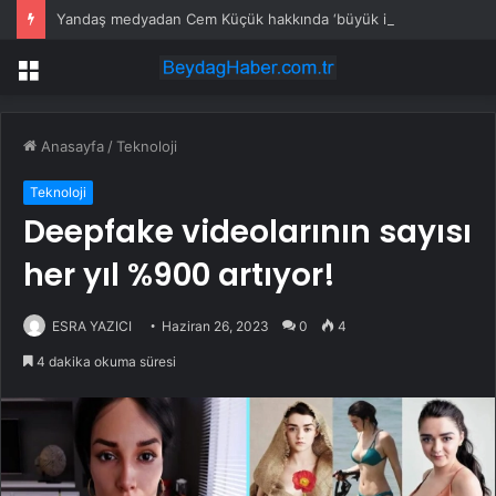
Yandaş medyadan Cem Küçük hakkında ‘büyük isimler’ iddiası
Menü
Anasayfa
/
Teknoloji
Teknoloji
Deepfake videolarının sayısı
her yıl %900 artıyor!
ESRA YAZICI
Haziran 26, 2023
0
4
4 dakika okuma süresi