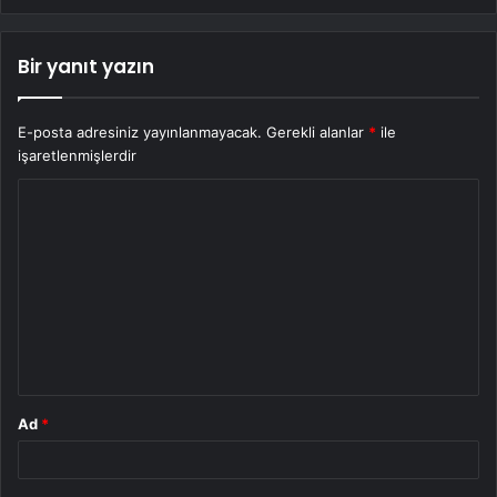
Bir yanıt yazın
E-posta adresiniz yayınlanmayacak.
Gerekli alanlar
*
ile
işaretlenmişlerdir
Y
o
r
u
m
*
Ad
*