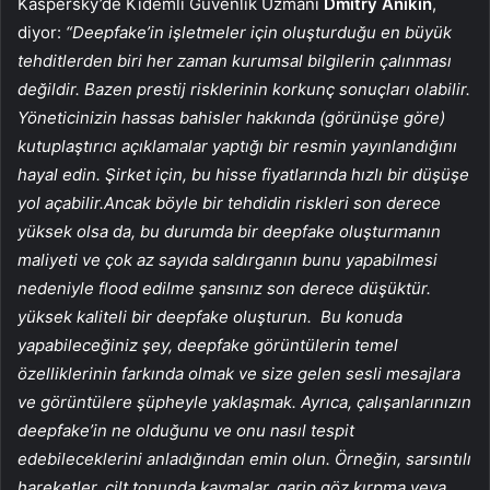
Kaspersky’de Kıdemli Güvenlik Uzmanı
Dmitry Anikin
,
diyor:
“Deepfake’in işletmeler için oluşturduğu en büyük
tehditlerden biri her zaman kurumsal bilgilerin çalınması
değildir. Bazen prestij risklerinin korkunç sonuçları olabilir.
Yöneticinizin hassas bahisler hakkında (görünüşe göre)
kutuplaştırıcı açıklamalar yaptığı bir resmin yayınlandığını
hayal edin. Şirket için, bu hisse fiyatlarında hızlı bir düşüşe
yol açabilir.Ancak böyle bir tehdidin riskleri son derece
yüksek olsa da, bu durumda bir deepfake oluşturmanın
maliyeti ve çok az sayıda saldırganın bunu yapabilmesi
nedeniyle flood edilme şansınız son derece düşüktür.
yüksek kaliteli bir deepfake oluşturun.
Bu konuda
yapabileceğiniz şey, deepfake görüntülerin temel
özelliklerinin farkında olmak ve size gelen sesli mesajlara
ve görüntülere şüpheyle yaklaşmak. Ayrıca, çalışanlarınızın
deepfake’in ne olduğunu ve onu nasıl tespit
edebileceklerini anladığından emin olun. Örneğin, sarsıntılı
hareketler, cilt tonunda kaymalar, garip göz kırpma veya